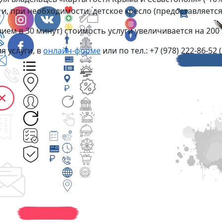
и, при необходимости, детское кресло (предоставляется 
нием в 30 минут) стоимость услуги увеличивается на 200 
я услуги, в
онлайн-форме
или по тел.: +7 (978) 222-86-52