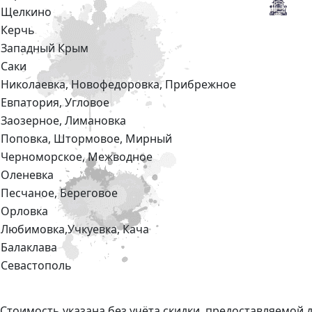
Щелкино
Керчь
Западный Крым
Саки
Николаевка, Новофедоровка, Прибрежное
Евпатория, Угловое
Заозерное, Лимановка
Поповка, Штормовое, Мирный
Черноморское, Межводное
Оленевка
Песчаное, Береговое
Орловка
Любимовка,Учкуевка, Кача
Балаклава
Севастополь
Стоимость указана без учёта скидки, предоставляемой д