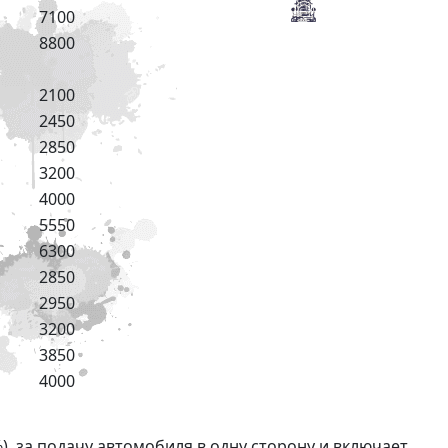
7100
8800
2100
2450
2850
3200
4000
5550
6300
2850
2950
3200
3850
4000
), за подачу автомобиля в одну сторону и включает