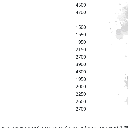
4500
4700
1500
1650
1950
2150
2700
3900
4300
1950
2000
2250
2600
2700
ля владельцев «Карты гостя Крыма и Севастополя» (-10%