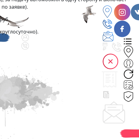
по заявке).
руб.
 (круглосуточно).