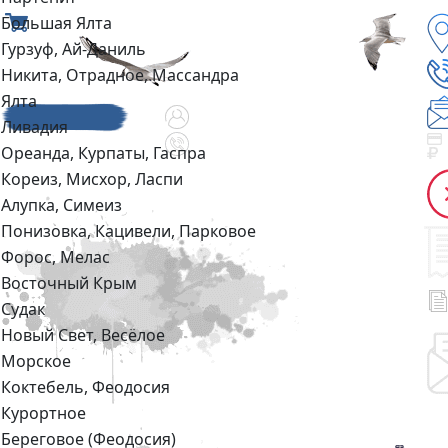
Большая Ялта
Гурзуф, Ай-Даниль
Никита, Отрадное, Массандра
Ялта
Ливадия
Ореанда, Курпаты, Гаспра
Кореиз, Мисхор, Ласпи
Алупка, Симеиз
Понизовка, Кацивели, Парковое
Форос, Мелас
Восточный Крым
Судак
Новый Свет, Весёлое
Морское
Коктебель, Феодосия
Курортное
Береговое (Феодосия)