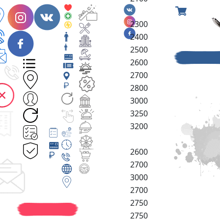
2300
2400
2500
2600
2700
2800
3000
3250
3200
2600
2700
3000
2700
2750
2750