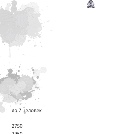
до 7 человек
2750
2950