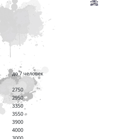
до 7 человек
2750
2950
3350
3550
3900
4000
3000