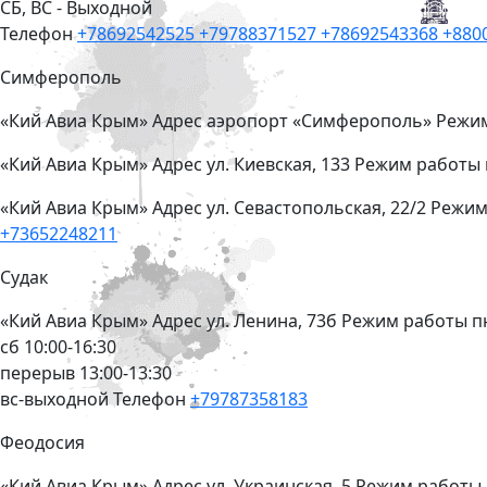
СБ, ВС - Выходной
Телефон
+78692542525
+79788371527
+78692543368
+880
Симферополь
«Кий Авиа Крым»
Адрес
аэропорт «Симферополь»
Режи
«Кий Авиа Крым»
Адрес
ул. Киевская, 133
Режим работы
«Кий Авиа Крым»
Адрес
ул. Севастопольская, 22/2
Режим
+73652248211
Судак
«Кий Авиа Крым»
Адрес
ул. Ленина, 73б
Режим работы
п
сб 10:00-16:30
перерыв 13:00-13:30
вс-выходной
Телефон
+79787358183
Феодосия
«Кий Авиа Крым»
Адрес
ул. Украинская, 5
Режим работы