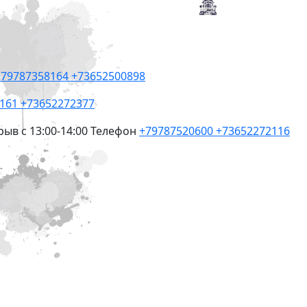
+79787358164
+73652500898
8161
+73652272377
рыв с 13:00-14:00
Телефон
+79787520600
+73652272116