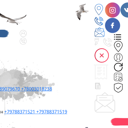
89079670
+78003018238
он
+79788371521
+79788371519