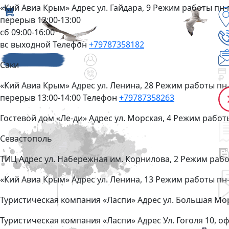
«Кий Авиа Крым»
Адрес
ул. Гайдара, 9
Режим работы
пн-
перерыв 12:00-13:00
сб 09:00-16:00
вс выходной
Телефон
+79787358182
Саки
«Кий Авиа Крым»
Адрес
ул. Ленина, 28
Режим работы
пн-
перерыв 13:00-14:00
Телефон
+79787358263
Гостевой дом «Ле-ди»
Адрес
ул. Морская, 4
Режим рабо
Севастополь
ТИЦ
Адрес
ул. Набережная им. Корнилова, 2
Режим раб
«Кий Авиа Крым»
Адрес
ул. Ленина, 13
Режим работы
пн-
Туристическая компания «Ласпи»
Адрес
ул. Большая Мо
Туристическая компания «Ласпи»
Адрес
Ул. Гоголя 10, о