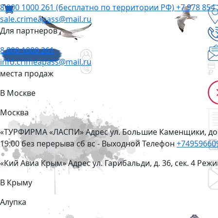
8 800 1000 261
(бесплатно по территории РФ)
+7 978 854 
sale.crimeapass@mail.ru
Для партнеров
8 800 1000 261
info.crimeapass@mail.ru
места продаж
В Москве
Москва
«ТУРФИРМА «ЛАСПИ»
Адрес
ул. Большие Каменщики, дом
19:00 без перерыва сб вс - Выходной
Телефон
+74959660
«Кий Авиа Крым»
Адрес
ул. Гарибальди, д. 36, сек. 4
Режи
В Крыму
Алупка