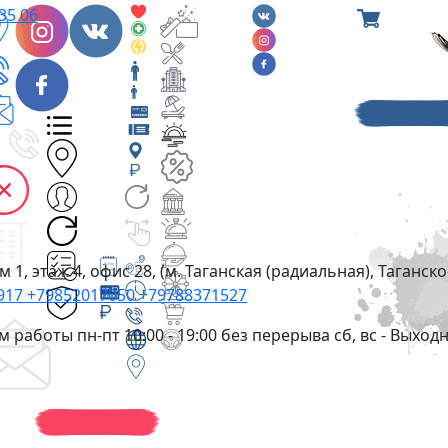
35 06
 1, этаж 4, офис 28, (м. Таганская (радиальная), Таганс
917
+79852017050
+79788371527
м работы
пн-пт 10:00 - 19:00 без перерыва сб, вс - Выход