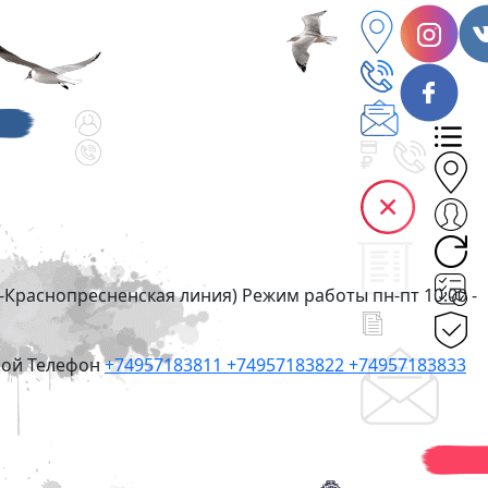
ко-Краснопресненская линия)
Режим работы
пн-пт 10:00 -
ной
Телефон
+74957183811
+74957183822
+74957183833