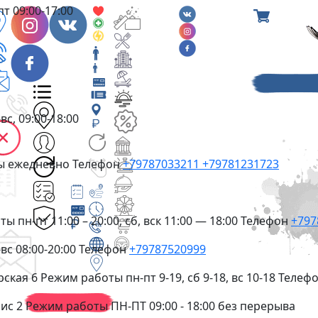
пт 09:00-17:00
вс, 09:00-18:00
ты
ежедневно
Телефон
+79787033211
+79781231723
оты
пн-пт 11:00 – 20:00, сб, вск 11:00 — 18:00
Телефон
+797
вс 08:00-20:00
Телефон
+79787520999
рская 6
Режим работы
пн-пт 9-19, сб 9-18, вс 10-18
Телеф
фис 2
Режим работы
ПН-ПТ 09:00 - 18:00 без перерыва