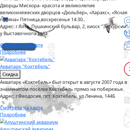
Дворцы Мисхора- красота и великолепие
великокняжеских дворцов «Дюльбер», «Харакс», «Ясная
поляна» Пятница,воскресенье 14:30..
Адрес:
г.Ялта, Пушкинский бульвар, 2, киоск "Экскурсии"
у Выставочного зала
Смотреть на карте
Подробнее
Аквапарк "Коктебель"
Скидка
Аквапарк «Коктебель» был открыт в августе 2007 года в
знаменитом посёлке Коктебель прямо на побережье.
Адрес:
г.Феодосия, пгт. Коктебель, ул.Ленина, 144Б
Смотреть на карте
Подробнее
Алуштинский аквариум