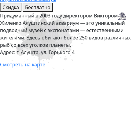
Скидка
Бесплатно
Придуманный в 2003 году директором Виктором
Жиленко Алуштинский аквариум — это уникальный
подводный музей с экспонатами — естественными
жителями. Здесь обитают более 250 видов различных
рыб со всех уголков планеты.
Адрес:
г. Алушта, ул. Горького 4
Смотреть на карте
Подробнее
Апартаменты «Вилла Никита»
Скидка
Апартаменты «Вилла Никита»
расположены в самом
сердце Севастополя, в одном из самых престижных
районов города, рядом с площадью Лазарева.
Адрес:
г. Севастополь, спуск Шестакова, 1 А
(пл.Лазарева)