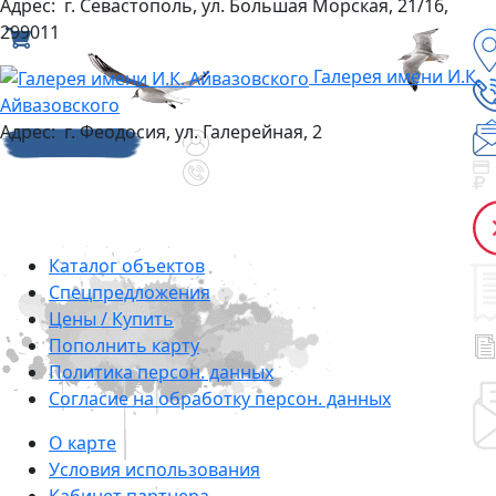
Адрес:
г. Севастополь, ул. Большая Морская, 21/16,
299011
Галерея имени И.К.
Айвазовского
Адрес:
г. Феодосия, ул. Галерейная, 2
Каталог объектов
Cпецпредложения
Цены / Купить
Пополнить карту
Политика персон. данных
Согласие на обработку персон. данных
О карте
Условия использования