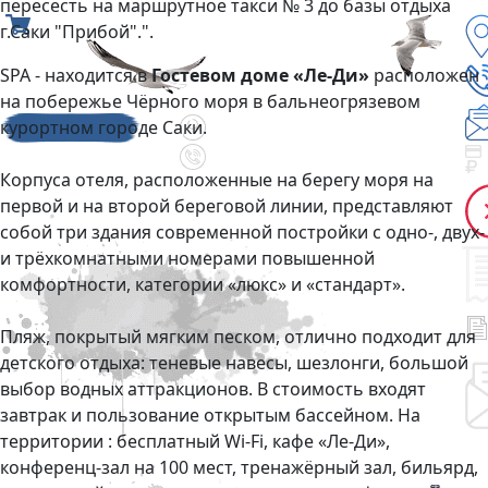
пересесть на маршрутное такси № 3 до базы отдыха
г.Саки "Прибой".".
SPA - находится в
Гостевом доме «Ле-Ди»
расположен
на побережье Чёрного моря в бальнеогрязевом
курортном городе Саки.
Корпуса отеля, расположенные на берегу моря на
первой и на второй береговой линии, представляют
собой три здания современной постройки с одно-, двух-
и трёхкомнатными номерами повышенной
комфортности, категории «люкс» и «стандарт».
Пляж, покрытый мягким песком, отлично подходит для
детского отдыха: теневые навесы, шезлонги, большой
выбор водных аттракционов. В стоимость входят
завтрак и пользование открытым бассейном. На
территории : бесплатный Wi-Fi, кафе «Ле-Ди»,
конференц-зал на 100 мест, тренажёрный зал, бильярд,