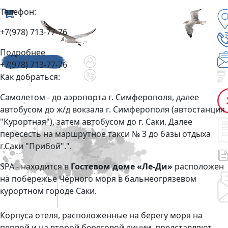
Телефон:
+7(978) 713-77-76
Подробнее
+7(978) 713-77-76
Как добраться:
Самолетом - до аэропорта г. Симферополя, далее
автобусом до ж/д вокзала г. Симферополя (автостанция
"Курортная"), затем автобусом до г. Саки. Далее
пересесть на маршрутное такси № 3 до базы отдыха
г.Саки "Прибой".".
SPA - находится в
Гостевом доме «Ле-Ди»
расположен
на побережье Чёрного моря в бальнеогрязевом
курортном городе Саки.
Корпуса отеля, расположенные на берегу моря на
первой и на второй береговой линии, представляют