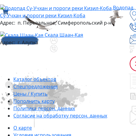
Водопад
Су-Учхан и пороги реки Кизил-Коба
Адрес:
п. Перевальное, Симферопольский р-н
Скала Шаан-Кая
Адрес:
г. Алупка
Каталог объектов
Cпецпредложения
Цены / Купить
Пополнить карту
Политика персон. данных
Согласие на обработку персон. данных
О карте
Условия использования