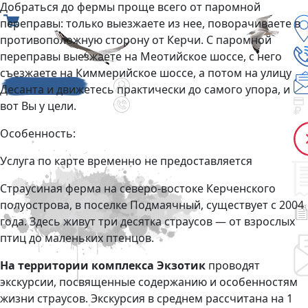
Добраться до фермы проще всего от паромной
переправы: только выезжаете из нее, поворачиваете в
противоположную сторону от Керчи. С паромной
переправы выезжаете на Меотийское шоссе, с него
съезжаете на Киммерийское шоссе, а потом на улицу
Десанта и движетесь практически до самого упора, и
вот Вы у цели.
Особенность:
Услуга по карте временно не предоставляется
Страусиная ферма на северо-востоке Керченского
полуострова, в поселке Подмаячный, существует с 2004
года. Здесь живут три десятка страусов — от взрослых
птиц до маленьких птенцов.
На территории комплекса Экзотик
проводят
экскурсии, посвященные содержанию и особенностям
жизни страусов. Экскурсия в среднем рассчитана на 1