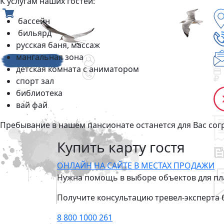
К услугам наших гостей:
бассейн
бильярд
русская баня, массаж
мангальная зона
детская комната с аниматором
спорт зал
библиотека
вай фай
Пребывание в нашем пансионате останется для Вас со
Купить карту гостя
ОНЛАЙН НА САЙТЕ
В МЕСТАХ ПРОДАЖИ
Нужна помощь в выборе объектов для пл
Получите консультацию тревел-эксперта 
8 800 1000 261