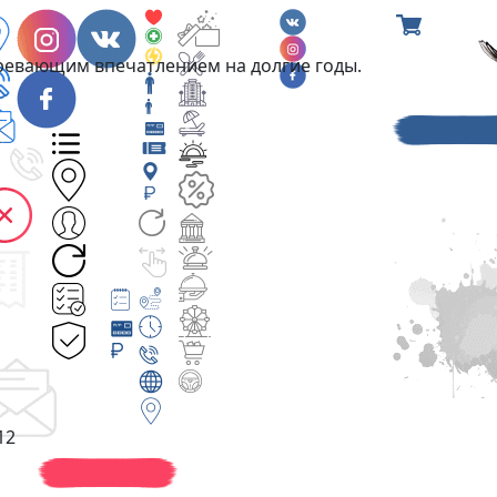
гревающим впечатлением на долгие годы.
12