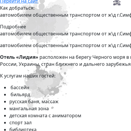
Перейти на сайт
Как добраться:
автомобилем общественным транспортом от ж\д г.Симф
Подробнее
автомобилем общественным транспортом от ж\д г.Симф
автомобилем общественным транспортом от ж\д г.Симф
Отель «Лидия»
расположен на берегу Черного моря в 
России, Украины, cтран ближнего и дальнего зарубеж
К услугам наших гостей:
бассейн
бильярд
русская баня, массаж
мангальная зона
детская комната с аниматором
спорт зал
библиотека