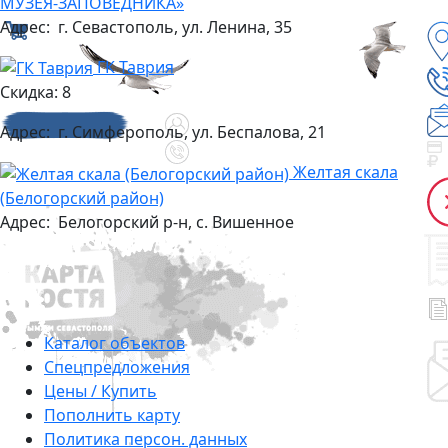
МУЗЕЯ-ЗАПОВЕДНИКА»
Адрес:
г. Севастополь, ул. Ленина, 35
ГК Таврия
Скидка: 8
Адрес:
г. Симферополь, ул. Беспалова, 21
Желтая скала
(Белогорский район)
Адрес:
Белогорский р-н, с. Вишенное
Каталог объектов
Cпецпредложения
Цены / Купить
Пополнить карту
Политика персон. данных