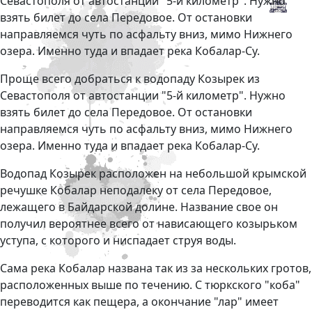
Севастополя от автостанции "5-й километр". Нужно
взять билет до села Передовое. От остановки
направляемся чуть по асфальту вниз, мимо Нижнего
озера. Именно туда и впадает река Кобалар-Су.
Проще всего добраться к водопаду Козырек из
Севастополя от автостанции "5-й километр". Нужно
взять билет до села Передовое. От остановки
направляемся чуть по асфальту вниз, мимо Нижнего
озера. Именно туда и впадает река Кобалар-Су.
Водопад Козырек расположен на небольшой крымской
речушке Кобалар неподалеку от села Передовое,
лежащего в Байдарской долине. Название свое он
получил вероятнее всего от нависающего козырьком
уступа, с которого и ниспадает струя воды.
Сама река Кобалар названа так из за нескольких гротов,
расположенных выше по течению. С тюркского "коба"
переводится как пещера, а окончание "лар" имеет