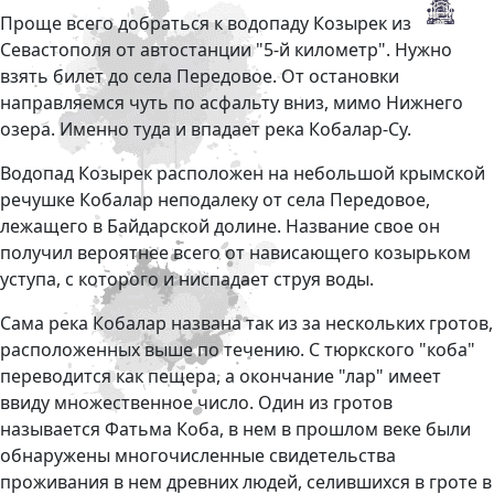
Проще всего добраться к водопаду Козырек из
Севастополя от автостанции "5-й километр". Нужно
взять билет до села Передовое. От остановки
направляемся чуть по асфальту вниз, мимо Нижнего
озера. Именно туда и впадает река Кобалар-Су.
Водопад Козырек расположен на небольшой крымской
речушке Кобалар неподалеку от села Передовое,
лежащего в Байдарской долине. Название свое он
получил вероятнее всего от нависающего козырьком
уступа, с которого и ниспадает струя воды.
Сама река Кобалар названа так из за нескольких гротов,
расположенных выше по течению. С тюркского "коба"
переводится как пещера, а окончание "лар" имеет
ввиду множественное число. Один из гротов
называется Фатьма Коба, в нем в прошлом веке были
обнаружены многочисленные свидетельства
проживания в нем древних людей, селившихся в гроте в