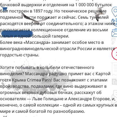
бочковой выдержки и отделения на 1 000 000 бутылок
был построен в 1897 году. Но техническое решение
подземной части поражает и сейчас. Семь туннелей
расходятся веером от соединительного; а этажом ниже
располагается коллекционное отделение из восьми
малых и одной большой галереи.
Более века «Массандра» занимает особое место в
виноградновинодельческой отрасли России и является
гордостью страны.
Хотите побывать в колыбели отечественного
виноделия? Массандра радушно примет вас с Картой
гостя Крыма Crimea Pass! Вас познакомят с этапами
производства, подвалами, где вино выдерживают в
огромных вековых дубовых бочках, расскажут об
основателях — Льве Голицыне и Александре Егорове, и,
конечно, о самой коллекции – одной из самых крупных в
мире и самой богатой по разнообразию.