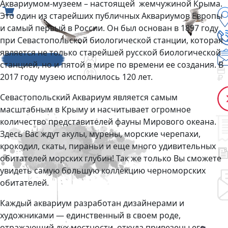
Аквариумом-музеем – настоящей жемчужиной Крыма.
Это один из старейших публичных Аквариумов Европы
и самый первый в России. Он был основан в 1897 году
при Севастопольской биологической станции, которая
является не только старейшей русской биологической
станцией, но и пятой в мире по времени ее создания. В
2017 году музею исполнилось 120 лет.
Севастопольский Аквариум является самым
масштабным в Крыму и насчитывает огромное
количество представителей фауны Мирового океана.
Здесь Вас ждут акулы, мурены, морские черепахи,
крокодил, скаты, пираньи и еще много удивительных
обитателей морских глубин! Так же только Вы сможете
увидеть самую большую коллекцию черноморских
обитателей.
Каждый аквариум разработан дизайнерами и
художниками — единственный в своем роде,
отражающий дух местности, откуда привезены его