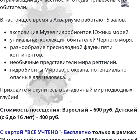
обитатели.
В настоящее время в Аквариуме работают 5 залов:
экспозиция Музея гидробионтов Южных морей.
уникальная коллекция обитателей Черного моря.
разнообразие пресноводной фауны пяти
континентов.
необычные представители мира рептилий.
гидробионты Мирового океана, потенциально
опасные для человека.
Приходите и окунитесь в загадочный мир подводных
глубин!
Стоимость посещения:
Взрослый – 600
руб. Детский
(с 6 до 16 лет) –
40
0
руб.
С картой "ВСЕ УЧТЕНО"- Бесплатно
только в рамках
24 часов действия программы «PASS» или в числе 4