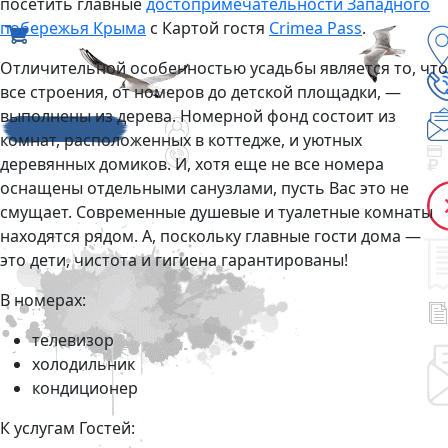
посетить главные
достопримечательности Западного
побережья Крыма
с Картой гостя
Crimea Pass
.
Отличительной особенностью усадьбы является то, что
все строения, от номеров до детской площадки, —
выполнены из дерева. Номерной фонд состоит из
комнат, расположенных в коттедже, и уютных
деревянных домиков. И, хотя еще не все номера
оснащены отдельными санузлами, пусть Вас это не
смущает. Современные душевые и туалетные комнаты
находятся рядом. А, поскольку главные гости дома —
это дети, чистота и гигиена гарантированы!
В номерах:
телевизор
холодильник
кондиционер
К услугам Гостей: