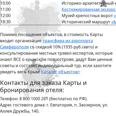
10:00
Историко-архитектурный 
11:00
Костюмированная экскурс
12:00
Музей крепостных ворот
18:30
Исторический маршрут
«
Помимо посещения объектов, в стоимость Карты
входит организация
трансфера из аэропорта
Симферополя
со скидкой 10% (1935 руб./авто) и
консультирование местных трэвел-экспертов, которые
знают ВСЕ о крымском полуострове, дадут Вам ценные
советы и составят индивидуальный тур, если захотите
увидеть весь Крым!
Каталог объектов>
Контакты для заказа Карты и
бронирования отеля:
Телефон: 8 800 1000 261 (бесплатно по РФ).
Адрес гостевого дома: г. Евпатория, п. Заозерное, ул.
Аллея Дружбы, 140.