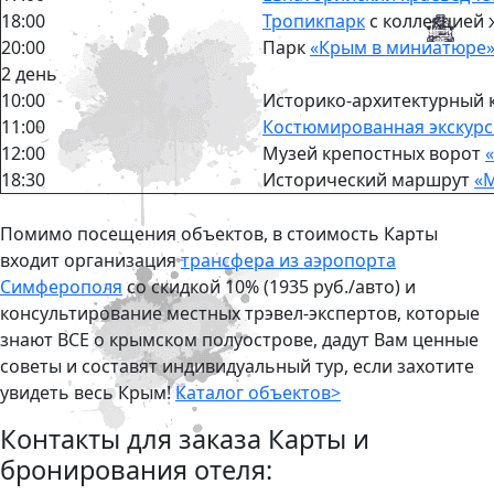
18:00
Тропикпарк
с коллекцией 
20:00
Парк
«Крым в миниатюре
2 день
10:00
Историко-архитектурный 
11:00
Костюмированная экскурс
12:00
Музей крепостных ворот
18:30
Исторический маршрут
«
Помимо посещения объектов, в стоимость Карты
входит организация
трансфера из аэропорта
Симферополя
со скидкой 10% (1935 руб./авто) и
консультирование местных трэвел-экспертов, которые
знают ВСЕ о крымском полуострове, дадут Вам ценные
советы и составят индивидуальный тур, если захотите
увидеть весь Крым!
Каталог объектов>
Контакты для заказа Карты и
бронирования отеля: