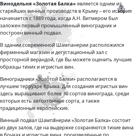
Винодельня «Золотая Балка»
является одним из
старейших винных производств в Крыму – его история
начинается с 1889 года, когда А.Н. Витмером был
заложен первый промышленный виноградник и
построен винный подвал.
В здании современной Шампанерии расположился
фирменный магазин и дегустационный зал с
просторной верандой, где Вы можете оценить лучшие
образцы тихих и игристых вин.
Виноградники «Золотой Балки» располагаются в
лучшем терруаре Крыма. Для создания игристых вин
здесь выращивают более 30 сортов винограда, среди
которых есть автохтонные сорта, а также
традиционные европейские.
Винный подвал Шампанерии «Золотая Балка» состоит
из двух залов, где на выдержке сохраняются тихие вина
в бочках и игристые вина, произведённые по