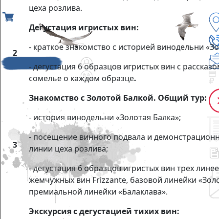
цеха розлива.
Дегустация игристых вин:
- краткое знакомство с историей винодельни «Зо
2
- дегустация 6 образцов игристых вин с рассказо
сомелье о каждом образце
.
Знакомство с Золотой Балкой. Общий тур:
- история винодельни «Золотая Балка»;
- посещение винного подвала и демонстрацион
3
линии цеха розлива;
- дегустация 6 образцов игристых вин трех линее
жемчужных вин Frizzante, базовой линейки «Золо
премиальной линейки «Балаклава».
Экскурсия с дегустацией тихих вин: