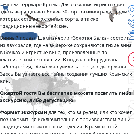
лучшем терруаре Крыма. Для создания игристых вин
здесь выращивают более 30 сортов винограда, среди
которых есть автохтонные сорта, а также
традиционные европейские.
Винный подвал Шампанерии «Золотая Балка» состоит
из двух залов, где на выдержке сохраняются тихие вина
в бочках и игристые вина, произведённые по
классической технологии. В подвале оборудована
лаборатория, где можно увидеть процесс дегоржажа.
Здесь Вы узнаете все тайны создания лучших Крымских
вин.
С картой гостя Вы бесплатно можете посетить либо
экскурсию, либо дегустацию.
Формат экскурсии
для тех, кто за рулем, или кто хочет
познакомиться исключительно с производством вин и
традициями крымского виноделия. В рамках этой
экскурсии вы познакомитесь с историей предприятия,