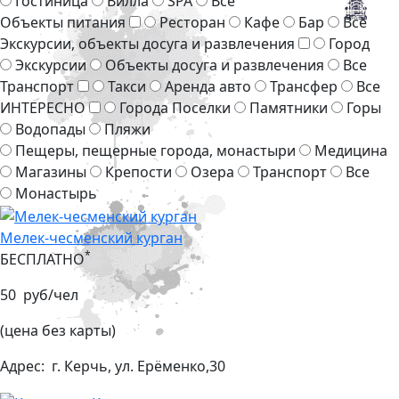
Гостиница
Вилла
SPA
Все
Объекты питания
Ресторан
Кафе
Бар
Все
Экскурсии, объекты досуга и развлечения
Город
Экскурсии
Объекты досуга и развлечения
Все
Транспорт
Такси
Аренда авто
Трансфер
Все
ИНТЕРЕСНО
Города Поселки
Памятники
Горы
Водопады
Пляжи
Пещеры, пещерные города, монастыри
Медицина
Магазины
Крепости
Озера
Транспорт
Все
Монастырь
Мелек-чесменский курган
*
БЕСПЛАТНО
50 руб/чел
(цена без карты)
Адрес:
г. Керчь, ул. Ерёменко,30