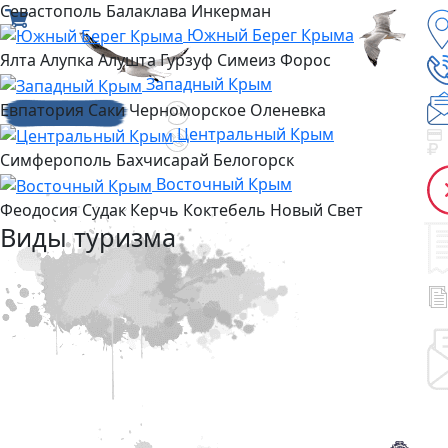
Севастополь
Балаклава
Инкерман
Южный Берег Крыма
Ялта
Алупка
Алушта
Гурзуф
Симеиз
Форос
Западный Крым
Евпатория
Саки
Черноморское
Оленевка
Центральный Крым
Симферополь
Бахчисарай
Белогорск
Восточный Крым
Феодосия
Судак
Керчь
Коктебель
Новый Свет
Виды туризма