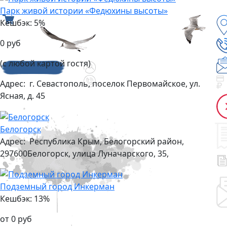
Парк живой истории «Федюхины высоты»
Кешбэк: 5%
0 руб
(с любой картой гостя)
Адрес:
г. Севастополь, поселок Первомайское, ул.
Ясная, д. 45
Белогорск
Адрес:
Республика Крым, Белогорский район,
297600Белогорск, улица Луначарского, 35,
Подземный город Инкерман
Кешбэк: 13%
от 0 руб