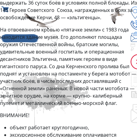
выдержать 36 суток боёв в условиях полной блокады. Из
145 Героев Советского Союза, награжденных в боях за
освобождение Керчи, 48 — «эльтигенцы».
На отвоеванном кровью «пятачке земли» с 1983 года
находится здание музея. Его дополняют площадка
оружия Отечественной войны, братские могилы,
удивительные военный госпиталь и операционная
десантников Эльтигена, памятник героям в виде
гигантского паруса. Со дна Керченского пролива был
поднят и установлен на постаменте у берега мотобот —
участник боёв, в числе последних доставлявший с
«Огненной земли» раненых. В новой части мотобота —
зенитное орудие, на корме — крупно- калиберный
пулемет и металлический военно-морской флаг.
ВНИМАНИЕ!
объект работает круглогодично,
экскурсионное обслуживание оплачивается