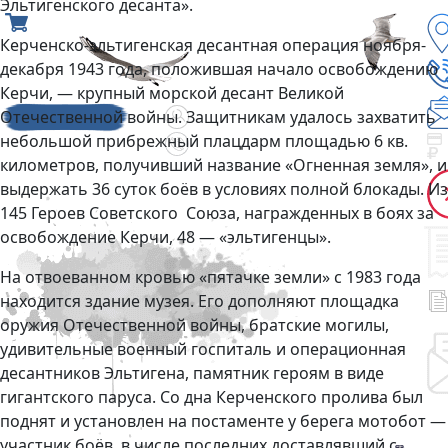
Эльтигенского десанта».
Керченско-эльтигенская десантная операция ноября-
декабря 1943 года, положившая начало освобождению
Керчи, — крупный морской десант Великой
Отечественной войны. Защитникам удалось захватить
небольшой прибрежный плацдарм площадью 6 кв.
километров, получивший название «Огненная земля», и
выдержать 36 суток боёв в условиях полной блокады. Из
145 Героев Советского Союза, награжденных в боях за
освобождение Керчи, 48 — «эльтигенцы».
На отвоеванном кровью «пятачке земли» с 1983 года
находится здание музея. Его дополняют площадка
оружия Отечественной войны, братские могилы,
удивительные военный госпиталь и операционная
десантников Эльтигена, памятник героям в виде
гигантского паруса. Со дна Керченского пролива был
поднят и установлен на постаменте у берега мотобот —
участник боёв, в числе последних доставлявший с