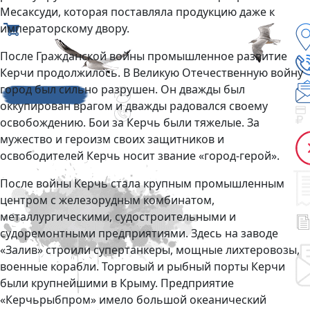
Месаксуди, которая поставляла продукцию даже к
императорскому двору.
После Гражданской войны промышленное развитие
Керчи продолжилось. В Великую Отечественную войну
город был сильно разрушен. Он дважды был
оккупирован врагом и дважды радовался своему
освобождению. Бои за Керчь были тяжелые. За
мужество и героизм своих защитников и
освободителей Керчь носит звание «город-герой».
После войны Керчь стала крупным промышленным
центром с железорудным комбинатом,
металлургическими, судостроительными и
судоремонтными предприятиями. Здесь на заводе
«Залив» строили супертанкеры, мощные лихтеровозы,
военные корабли. Торговый и рыбный порты Керчи
были крупнейшими в Крыму. Предприятие
«Керчьрыбпром» имело большой океанический