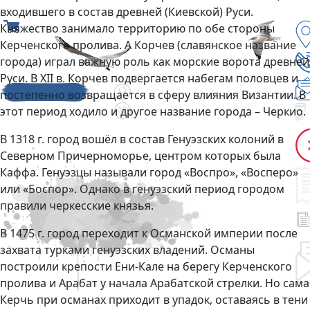
входившего в состав древней (Киевской) Руси.
Княжество занимало территорию по обе стороны
Керченского пролива. А Корчев (славянское название
города) играл важную роль как морские ворота древней
Руси. В ХII в. Корчев подвергается набегам половцев и
постепенно возвращается в сферу влияния Византии. В
этот период ходило и другое название города – Черкио.
В 1318 г. город вошёл в состав Генуэзских колоний в
Северном Причерноморье, центром которых была
Каффа. Генуэзцы называли город «Воспро», «Восперо»
или «Боспор». Однако в генуэзский период городом
правили черкесские князья.
В 1475 г. город переходит к Османской империи после
захвата турками генуэзских владений. Османы
построили крепости Ени-Кале на берегу Керченского
пролива и Арабат у начала Арабатской стрелки. Но сама
Керчь при османах приходит в упадок, оставаясь в тени