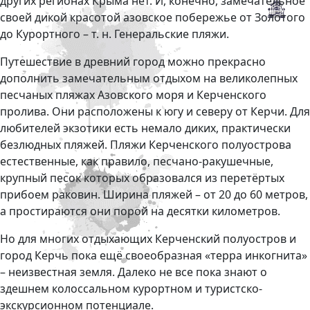
других регионах Крыма нет. И, конечно, замечательное
своей дикой красотой азовское побережье от Золотого
до Курортного – т. н. Генеральские пляжи.
Путешествие в древний город можно прекрасно
дополнить замечательным отдыхом на великолепных
песчаных пляжах Азовского моря и Керченского
пролива. Они расположены к югу и северу от Керчи. Для
любителей экзотики есть немало диких, практически
безлюдных пляжей. Пляжи Керченского полуострова
естественные, как правило, песчано-ракушечные,
крупный песок которых образовался из перетёртых
прибоем раковин. Ширина пляжей – от 20 до 60 метров,
а простираются они порой на десятки километров.
Но для многих отдыхающих Керченский полуостров и
город Керчь пока ещё своеобразная «терра инкогнита»
– неизвестная земля. Далеко не все пока знают о
здешнем колоссальном курортном и туристско-
экскурсионном потенциале.