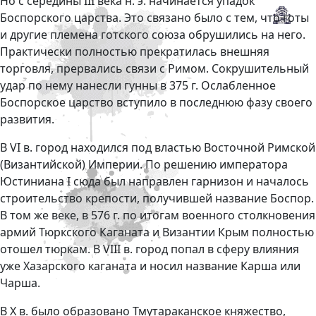
Но с середины III века н. э. начинается упадок
Боспорского царства. Это связано было с тем, что готы
и другие племена готского союза обрушились на него.
Практически полностью прекратилась внешняя
торговля, прервались связи с Римом. Сокрушительный
удар по нему нанесли гунны в 375 г. Ослабленное
Боспорское царство вступило в последнюю фазу своего
развития.
В VI в. город находился под властью Восточной Римской
(Византийской) Империи. По решению императора
Юстиниана I сюда был направлен гарнизон и началось
строительство крепости, получившей название Боспор.
В том же веке, в 576 г. по итогам военного столкновения
армий Тюркского Каганата и Византии Крым полностью
отошел тюркам. В VIII в. город попал в сферу влияния
уже Хазарского каганата и носил название Карша или
Чарша.
В X в. было образовано Тмутараканское княжество,