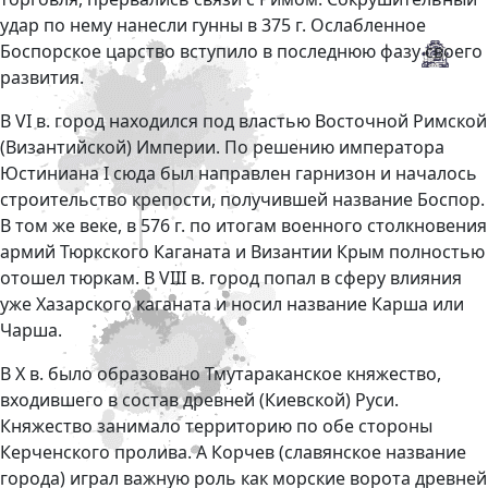
удар по нему нанесли гунны в 375 г. Ослабленное
Боспорское царство вступило в последнюю фазу своего
развития.
В VI в. город находился под властью Восточной Римской
(Византийской) Империи. По решению императора
Юстиниана I сюда был направлен гарнизон и началось
строительство крепости, получившей название Боспор.
В том же веке, в 576 г. по итогам военного столкновения
армий Тюркского Каганата и Византии Крым полностью
отошел тюркам. В VIII в. город попал в сферу влияния
уже Хазарского каганата и носил название Карша или
Чарша.
В X в. было образовано Тмутараканское княжество,
входившего в состав древней (Киевской) Руси.
Княжество занимало территорию по обе стороны
Керченского пролива. А Корчев (славянское название
города) играл важную роль как морские ворота древней