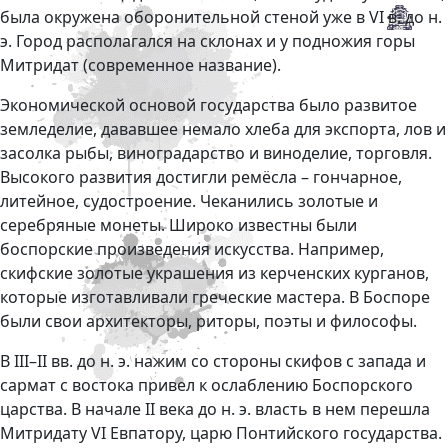
была окружена оборонительной стеной уже в VI в. до н.
э. Город располагался на склонах и у подножия горы
Митридат (современное название).
Экономической основой государства было развитое
земледелие, дававшее немало хлеба для экспорта, лов и
засолка рыбы, виноградарство и виноделие, торговля.
Высокого развития достигли ремёсла – гончарное,
литейное, судостроение. Чеканились золотые и
серебряные монеты. Широко известны были
боспорские произведения искусства. Например,
скифские золотые украшения из керченских курганов,
которые изготавливали греческие мастера. В Боспоре
были свои архитекторы, риторы, поэты и философы.
В III–II вв. до н. э. нажим со стороны скифов с запада и
сармат с востока привел к ослаблению Боспорского
царства. В начале II века до н. э. власть в нем перешла
Митридату VI Евпатору, царю Понтийского государства.