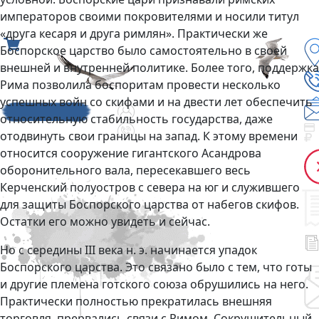
императоров своими покровителями и носили титул
«друга кесаря и друга римлян». Практически же
Боспорское царство было самостоятельно в своей
внешней и внутренней политике. Более того, поддержка
Рима позволила боспоритам провести несколько
успешных войн со скифами и на двести лет обеспечить
относительную стабильность государства, даже
отодвинуть свои границы на запад. К этому времени
относится сооружение гигантского Асандрова
оборонительного вала, пересекавшего весь
Керченский полуостров с севера на юг и служившего
для защиты Боспорского царства от набегов скифов.
Остатки его можно увидеть и сейчас.
Но с середины III века н. э. начинается упадок
Боспорского царства. Это связано было с тем, что готы
и другие племена готского союза обрушились на него.
Практически полностью прекратилась внешняя
торговля, прервались связи с Римом. Сокрушительный