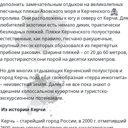
дополнить замечательным отдыхом на великолепных
песчаных пляжах Азовского моря и Керченского
пролива. Они расположены к югу и северу от Керчи. Для
любителей экзотики есть немало диких, практически
безлюдных пляжей. Пляжи Керченского полуострова
естественные, как правило, песчано-ракушечные,
крупный песок которых образовался из перетёртых
прибоем раковин. Ширина пляжей – от 20 до 60 метров,
а простираются они порой на десятки километров.
Но для многих отдыхающих Керченский полуостров и
город Керчь пока ещё своеобразная «терра инкогнита»
– неизвестная земля. Далеко не все пока знают о
здешнем колоссальном курортном и туристско-
экскурсионном потенциале.
Из истории Керчи
Керчь – старейший город России, в 2000 г. отметивший
2600-летие своего беспрерывного существования.