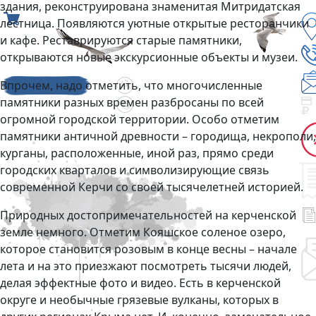
здания, реконструирована знаменитая Митридатская
лестница. Появляются уютные открытые ресторанчики
и кафе. Реставрируются старые памятники,
открываются новые экскурсионные объекты и музеи.
Впрочем, надо отметить, что многочисленные
памятники разных времен разбросаны по всей
огромной городской территории. Особо отметим
памятники античной древности – городища, некрополи,
курганы, расположенные, иной раз, прямо среди
городских кварталов и символизирующие связь
современной Керчи со своей тысячелетней историей.
Природных достопримечательностей на керченской
земле немного. Отметим Кояшское соленое озеро,
которое становится розовым в конце весны – начале
лета и на это приезжают посмотреть тысячи людей,
делая эффектные фото и видео. Есть в керченской
округе и необычные грязевые вулканы, которых в