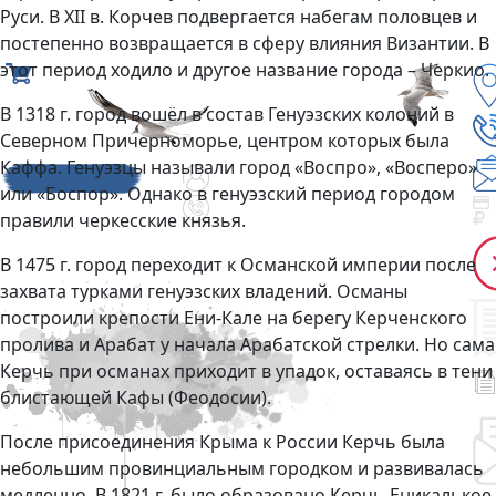
Руси. В ХII в. Корчев подвергается набегам половцев и
постепенно возвращается в сферу влияния Византии. В
этот период ходило и другое название города – Черкио.
В 1318 г. город вошёл в состав Генуэзских колоний в
Северном Причерноморье, центром которых была
Каффа. Генуэзцы называли город «Воспро», «Восперо»
или «Боспор». Однако в генуэзский период городом
правили черкесские князья.
В 1475 г. город переходит к Османской империи после
захвата турками генуэзских владений. Османы
построили крепости Ени-Кале на берегу Керченского
пролива и Арабат у начала Арабатской стрелки. Но сама
Керчь при османах приходит в упадок, оставаясь в тени
блистающей Кафы (Феодосии).
После присоединения Крыма к России Керчь была
небольшим провинциальным городком и развивалась
медленно. В 1821 г. было образовано Керчь-Еникалькое