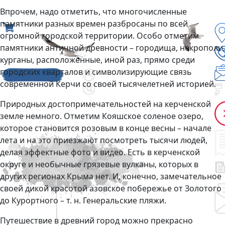
Впрочем, надо отметить, что многочисленные
памятники разных времен разбросаны по всей
огромной городской территории. Особо отметим
памятники античной древности – городища, некрополи,
курганы, расположенные, иной раз, прямо среди
городских кварталов и символизирующие связь
современной Керчи со своей тысячелетней историей.
Природных достопримечательностей на керченской
земле немного. Отметим Кояшское соленое озеро,
которое становится розовым в конце весны – начале
лета и на это приезжают посмотреть тысячи людей,
делая эффектные фото и видео. Есть в керченской
округе и необычные грязевые вулканы, которых в
других регионах Крыма нет. И, конечно, замечательное
своей дикой красотой азовское побережье от Золотого
до Курортного – т. н. Генеральские пляжи.
Путешествие в древний город можно прекрасно