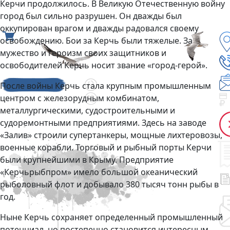
Керчи продолжилось. В Великую Отечественную войну
город был сильно разрушен. Он дважды был
оккупирован врагом и дважды радовался своему
освобождению. Бои за Керчь были тяжелые. За
мужество и героизм своих защитников и
освободителей Керчь носит звание «город-герой».
После войны Керчь стала крупным промышленным
центром с железорудным комбинатом,
металлургическими, судостроительными и
судоремонтными предприятиями. Здесь на заводе
«Залив» строили супертанкеры, мощные лихтеровозы,
военные корабли. Торговый и рыбный порты Керчи
были крупнейшими в Крыму. Предприятие
«Керчьрыбпром» имело большой океанический
рыболовный флот и добывало 380 тысяч тонн рыбы в
год.
Ныне Керчь сохраняет определенный промышленный
потенциал, но постепенно становится интересным