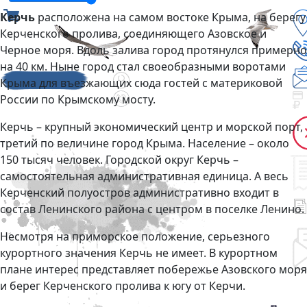
Керчь
расположена на самом востоке Крыма, на берегу
Керченского пролива, соединяющего Азовское и
Черное моря. Вдоль залива город протянулся примерно
на 40 км. Ныне город стал своеобразными воротами
Крыма для въезжающих сюда гостей с материковой
России по Крымскому мосту.
Керчь – крупный экономический центр и морской порт,
третий по величине город Крыма. Население – около
150 тысяч человек. Городской округ Керчь –
самостоятельная административная единица. А весь
Керченский полуостров административно входит в
состав Ленинского района с центром в поселке Ленино.
Несмотря на приморское положение, серьезного
курортного значения Керчь не имеет. В курортном
плане интерес представляет побережье Азовского моря
и берег Керченского пролива к югу от Керчи.