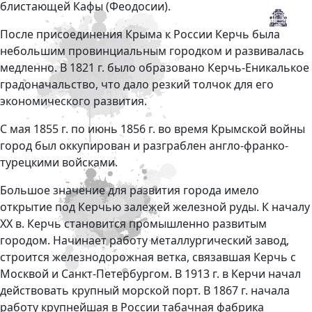
блистающей Кафы (Феодосии).
После присоединения Крыма к России Керчь была
небольшим провинциальным городком и развивалась
медленно. В 1821 г. было образовано Керчь-Еникалькое
градоначальство, что дало резкий толчок для его
экономического развития.
С мая 1855 г. по июнь 1856 г. во время Крымской войны
город был оккупирован и разграблен англо-франко-
турецкими войсками.
Большое значение для развития города имело
открытие под Керчью залежей железной руды. К началу
ХХ в. Керчь становится промышленно развитым
городом. Начинает работу металлургический завод,
строится железнодорожная ветка, связавшая Керчь с
Москвой и Санкт-Петербургом. В 1913 г. в Керчи начал
действовать крупный морской порт. В 1867 г. начала
работу крупнейшая в России табачная фабрика