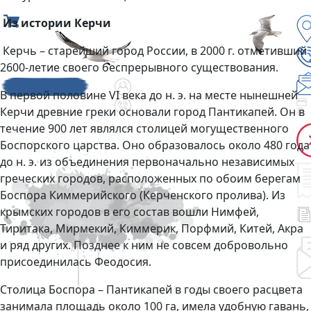
Из истории Керчи
Керчь – старейший город России, в 2000 г. отметивший
2600-летие своего беспрерывного существования.
В первой половине VI века до н. э. на месте нынешней
Керчи древние греки основали город Пантикапей. Он в
течение 900 лет являлся столицей могущественного
Боспорского царства. Оно образовалось около 480 года
до н. э. из объединения первоначально независимых
греческих городов, расположенных по обоим берегам
Боспора Киммерийского (Керченского пролива). Из
крымских городов в его состав вошли Нимфей,
Тиритака, Мирмекий, Киммерик, Порфмий, Китей, Акра
и ряд других. Позднее к ним не совсем добровольно
присоединилась Феодосия.
Столица Боспора – Пантикапей в годы своего расцвета
занимала площадь около 100 га, имела удобную гавань,