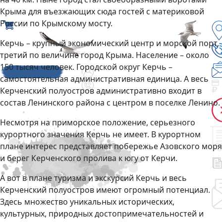
Крыма для въезжающих сюда гостей с материковой
России по Крымскому мосту.
Керчь – крупный экономический центр и морской порт,
третий по величине город Крыма. Население – около
150 тысяч человек. Городской округ Керчь –
самостоятельная административная единица. А весь
Керченский полуостров административно входит в
состав Ленинского района с центром в поселке Ленино.
Несмотря на приморское положение, серьезного
курортного значения Керчь не имеет. В курортном
плане интерес представляет побережье Азовского моря
и берег Керченского пролива к югу от Керчи.
А вот в плане туризма и экскурсий Керчь и весь
Керченский полуостров имеют огромный потенциал.
Здесь множество уникальных исторических,
культурных, природных достопримечательностей и