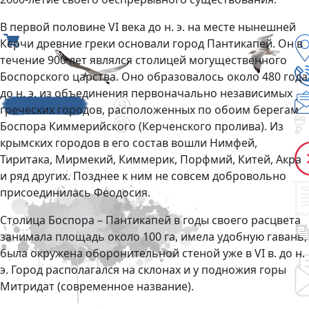
В первой половине VI века до н. э. на месте нынешней
Керчи древние греки основали город Пантикапей. Он в
течение 900 лет являлся столицей могущественного
Боспорского царства. Оно образовалось около 480 года
до н. э. из объединения первоначально независимых
греческих городов, расположенных по обоим берегам
Боспора Киммерийского (Керченского пролива). Из
крымских городов в его состав вошли Нимфей,
Тиритака, Мирмекий, Киммерик, Порфмий, Китей, Акра
и ряд других. Позднее к ним не совсем добровольно
присоединилась Феодосия.
Столица Боспора – Пантикапей в годы своего расцвета
занимала площадь около 100 га, имела удобную гавань,
была окружена оборонительной стеной уже в VI в. до н.
э. Город располагался на склонах и у подножия горы
Митридат (современное название).