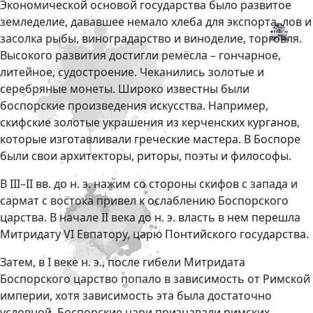
Экономической основой государства было развитое
земледелие, дававшее немало хлеба для экспорта, лов и
засолка рыбы, виноградарство и виноделие, торговля.
Высокого развития достигли ремёсла – гончарное,
литейное, судостроение. Чеканились золотые и
серебряные монеты. Широко известны были
боспорские произведения искусства. Например,
скифские золотые украшения из керченских курганов,
которые изготавливали греческие мастера. В Боспоре
были свои архитекторы, риторы, поэты и философы.
В III–II вв. до н. э. нажим со стороны скифов с запада и
сармат с востока привел к ослаблению Боспорского
царства. В начале II века до н. э. власть в нем перешла
Митридату VI Евпатору, царю Понтийского государства.
Затем, в I веке н. э., после гибели Митридата
Боспорского царство попало в зависимость от Римской
империи, хотя зависимость эта была достаточно
условной. Боспорские цари признавали римских