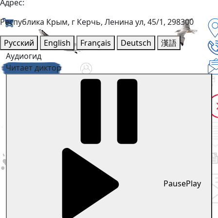
Адрес:
Республика Крым, г Керчь, Ленина ул, 45/1, 298300
Русский
English
Français
Deutsch
漢語
Аудиогид
Читает диктор
Pause
Play