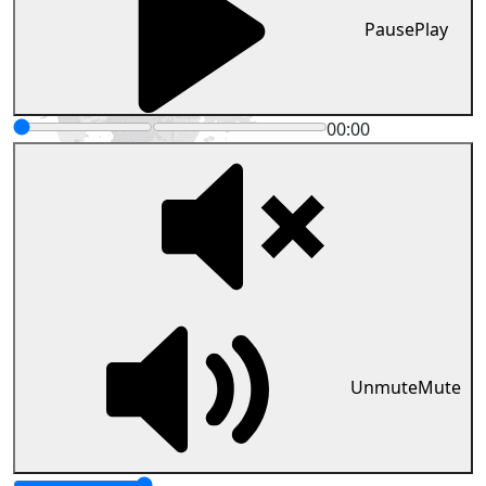
Pause
Play
00:00
Unmute
Mute