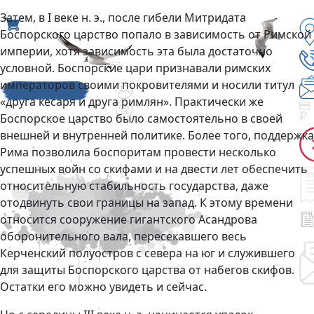
Затем, в I веке н. э., после гибели Митридата
Боспорского царство попало в зависимость от Римской
империи, хотя зависимость эта была достаточно
условной. Боспорские цари признавали римских
императоров своими покровителями и носили титул
«друга кесаря и друга римлян». Практически же
Боспорское царство было самостоятельно в своей
внешней и внутренней политике. Более того, поддержка
Рима позволила боспоритам провести несколько
успешных войн со скифами и на двести лет обеспечить
относительную стабильность государства, даже
отодвинуть свои границы на запад. К этому времени
относится сооружение гигантского Асандрова
оборонительного вала, пересекавшего весь
Керченский полуостров с севера на юг и служившего
для защиты Боспорского царства от набегов скифов.
Остатки его можно увидеть и сейчас.