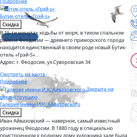
Подробнее
Бутик-отель «Грэй-s»
Скидка
В 15-ти минутах ходьбы от моря, в тихом спальном
районе Феодосии — древнего приморского города
находится единственный в своём роде новый Бутик-
отель «Грэй-S» .
Адрес:
г. Феодосия, ул.Суворовская 34
Смотреть на карте
Подробнее
Закрыта на
реконструкцию
Галерея имени И.К. Айвазовского
Скидка
Иван Айвазовский — наверное, самый известный
уроженец Феодосии. В 1880 году в специально
пристроенном к родному дому художника зале была